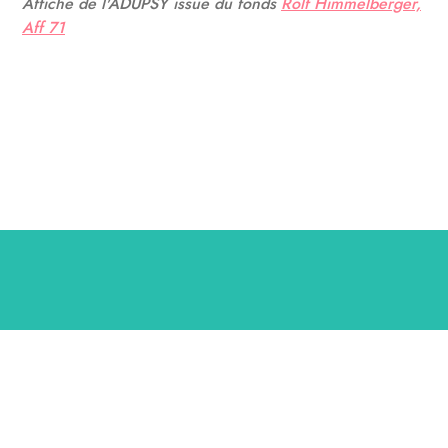
Affiche de l'ADUPSY issue du fonds
Rolf Himmelberger,
Aff 71