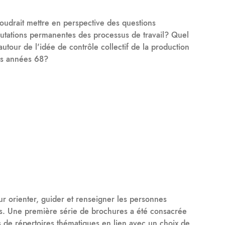
voudrait mettre en perspective des questions
utations permanentes des processus de travail? Quel
autour de l'idée de contrôle collectif de la production
des années 68?
ur orienter, guider et renseigner les personnes
res. Une première série de brochures a été consacrée
ais de répertoires thématiques en lien avec un choix de