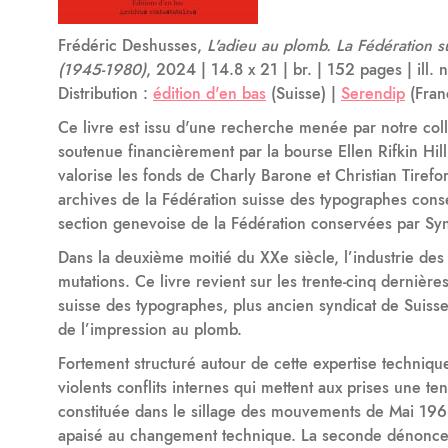
Frédéric Deshusses,
L'adieu au plomb. La Fédération 
(1945-1980)
, 2024 | 14.8 x 21 | br. | 152 pages | il
Distribution :
édition d'en bas
(Suisse) |
Serendip
(Fran
Ce livre est issu d'une recherche menée par notre co
soutenue financièrement par la bourse Ellen Rifkin Hil
valorise les fonds de Charly Barone et Christian Tirefo
archives de la Fédération suisse des typographes conse
section genevoise de la Fédération conservées par Sy
Dans la deuxième moitié du XXe siècle, l’industrie des
mutations. Ce livre revient sur les trente-cinq dernièr
suisse des typographes, plus ancien syndicat de Suisse,
de l’impression au plomb.
Fortement structuré autour de cette expertise techniqu
violents conflits internes qui mettent aux prises une t
constituée dans le sillage des mouvements de Mai 1968
apaisé au changement technique. La seconde dénonce