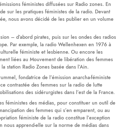
s émissions féministes diffusées sur Radio zones. En
e sur les pratiques féministes de la radio. Devant
rnée, nous avons décidé de les publier en un volume
usion – d’abord pirates, puis sur les ondes des radios
ope. Par exemple, la radio Wellenhexen en 1976 à
ulturelle féministe et lesbienne. Ou encore les
ement liées au Mouvement de libération des femmes
la station Radio Zones basée dans l’Ain.
rummel, fondatrice de l’émission anarcha-féministe
nce contrastée des femmes sur la radio de lutte
ilisations des sidérurgistes dans l’est de la France.
ges féministes des médias, pour constituer un outil de
l’émancipation des femmes qui s’en emparent, ou au
priation féministe de la radio constitue l’exception
ion nous apprend-elle sur la norme de médias dans