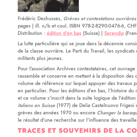
Frédéric Deshusses,
Grèves et contestations ouvrière
pages | ill. n/b et coul. ISBN 978-2-8290-0476-6, CHF 
Distribution :
édition d'en bas
(Suisse) |
Serendip
(Fran
La lutte particulière qui se joue dans la décennie consi
de la classe ouvrière. Le Parti du Travail, les syndicats
militants plus jeunes.
Pour l'association Archives contestataires, cet ouvrage
rassemble et conserve en mettant à la disposition des 
volume de référence sur lequel appuyer des travaux por
en particulier. Pour les éditions d'en bas, l'histoire d
et ce volume s'inscrit dans la suite logique de l'éditi
italiens en Suisse
(1977) de Delia Castelnuovo Frigesi q
grèves des années 1970 ou encore
Changer la baraq
le résultat d'une recherche sur l'influence des travaill
TRACES ET SOUVENIRS DE LA CO