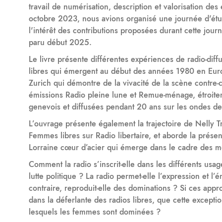
travail de numérisation, description et valorisation de
octobre 2023, nous avions organisé une journée d'étud
l'intérêt des contributions proposées durant cette jou
paru début 2025.
Le livre présente différentes expériences de radio-diff
libres qui émergent au début des années 1980 en Eur
Zurich qui démontre de la vivacité de la scène contre-c
émissions Radio pleine lune et Remue-ménage, étroit
genevois et diffusées pendant 20 ans sur les ondes de 
L’ouvrage présente également la trajectoire de Nelly T
Femmes libres sur Radio libertaire, et aborde la prése
Lorraine cœur d’acier qui émerge dans le cadre des mob
Comment la radio s’inscrit-elle dans les différents usa
lutte politique ? La radio permet-elle l’expression et 
contraire, reproduit-elle des dominations ? Si ces appro
dans la déferlante des radios libres, que cette except
lesquels les femmes sont dominées ?