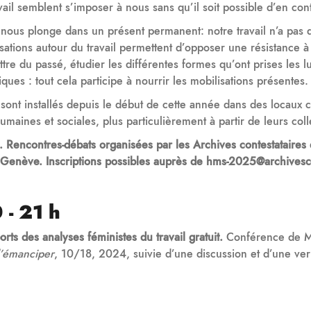
il semblent s’imposer à nous sans qu’il soit possible d’en cont
nous plonge dans un présent permanent: notre travail n’a pas d’
lisations autour du travail permettent d’opposer une résistanc
tre du passé, étudier les différentes formes qu’ont prises les 
ues : tout cela participe à nourrir les mobilisations présentes.
i sont installés depuis le début de cette année dans des locaux
aines et sociales, plus particulièrement à partir de leurs coll
crire. Rencontres-débats organisées par les Archives contestataire
nève. Inscriptions possibles auprès de hms-2025@archivesco
 - 21 h
orts des analyses féministes du travail gratuit.
Conférence de Ma
 l’émanciper
, 10/18, 2024, suivie d’une discussion et d’une ver